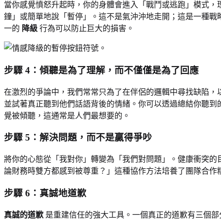
當你感覺憤怒升起時，你的身體會進入「戰鬥或逃跑」模式，理
鐘」或簡單地說「暫停」。這不是氣沖沖地走開；這是一種戰
一的
降級
行為可以防止巨大的損害。
步驟 4：傾聽是為了理解，而不僅僅是為了回應
在激烈的爭論中，我們常常只為了在伴侶的邏輯中尋找缺陷，
並試著真正聽到他們話語背後的情緒。你可以透過總結你聽到
覺被傾聽，這通常是人們最想要的。
步驟 5：解決問題，而不是贏得爭吵
將你的心態從「我對你」轉變為「我們對問題」。健康衝突的
論財務時雙方都感到被尊重？」這種協作方法培養了團隊合作
步驟 6：真誠地道歉
真誠的道歉
是重建信任的強大工具。一個真正的道歉有三個部