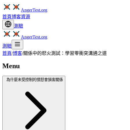
AngerTest.org
首頁
博客
資源
測驗
AngerTest.org
測驗
首頁
/
博客
/
關係中的怒火測試：學習零衝突溝通之道
Menu
為什麼未受控制的憤怒會損害關係