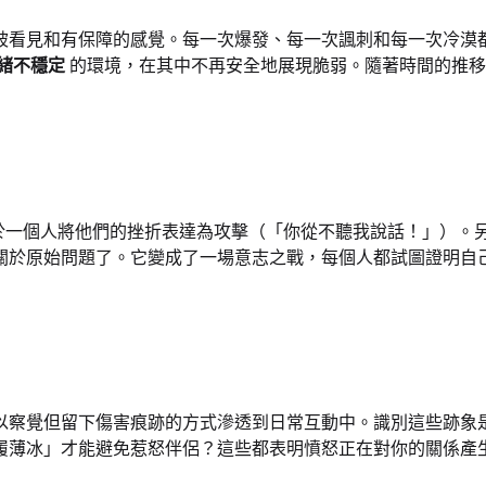
被看見和有保障的感覺。每一次爆發、每一次諷刺和每一次冷漠
緒不穩定
的環境，在其中不再安全地展現脆弱。隨著時間的推移
於一個人將他們的挫折表達為攻擊（「你從不聽我說話！」）。
關於原始問題了。它變成了一場意志之戰，每個人都試圖證明自
以察覺但留下傷害痕跡的方式滲透到日常互動中。識別這些跡象
履薄冰」才能避免惹怒伴侶？這些都表明憤怒正在對你的關係產