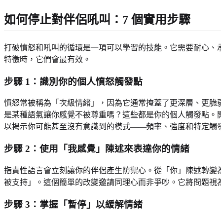
如何停止對伴侶吼叫：7 個實用步驟
打破憤怒和吼叫的循環是一項可以學習的技能。它需要耐心、
特徵時，它們會最有效。
步驟 1：識別你的個人憤怒觸發點
憤怒常被稱為「次級情緒」，因為它通常掩蓋了更深層、更脆
是某種語氣讓你感覺不被尊重嗎？這些都是你的個人觸發點。
以揭示你可能甚至沒有意識到的模式——頻率、強度和特定觸
步驟 2：使用「我感覺」陳述來表達你的情緒
指責性語言會立刻讓你的伴侶產生防禦心。從「你」陳述轉變
被支持」。這個簡單的改變邀請同理心而非爭吵。它將問題視
步驟 3：掌握「暫停」以緩解情緒