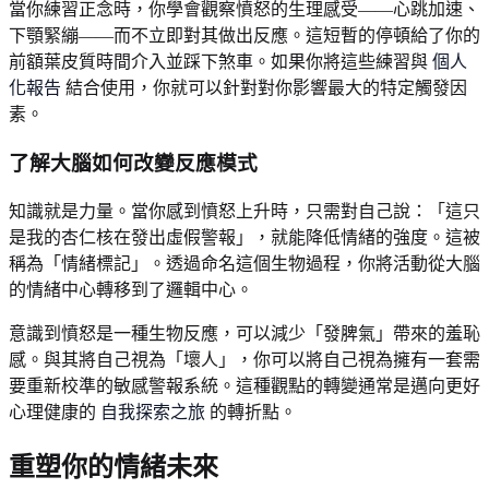
當你練習正念時，你學會觀察憤怒的生理感受——心跳加速、
下顎緊繃——而不立即對其做出反應。這短暫的停頓給了你的
前額葉皮質時間介入並踩下煞車。如果你將這些練習與
個人
化報告
結合使用，你就可以針對對你影響最大的特定觸發因
素。
了解大腦如何改變反應模式
知識就是力量。當你感到憤怒上升時，只需對自己說：「這只
是我的杏仁核在發出虛假警報」，就能降低情緒的強度。這被
稱為「情緒標記」。透過命名這個生物過程，你將活動從大腦
的情緒中心轉移到了邏輯中心。
意識到憤怒是一種生物反應，可以減少「發脾氣」帶來的羞恥
感。與其將自己視為「壞人」，你可以將自己視為擁有一套需
要重新校準的敏感警報系統。這種觀點的轉變通常是邁向更好
心理健康的
自我探索之旅
的轉折點。
重塑你的情緒未來