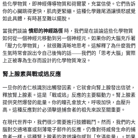
些化學物質，即神經傳導物質和荷爾蒙，充當信使。它們告訴
你的心臟跳得更快，肌肉更緊繃。這種化學雞尾酒讓憤怒感覺
如此具體，有時甚至難以擺脫。
當我們談論
憤怒的神經路徑
時，我們是在談論這些化學物質
如何從一個神經元移動到另一個神經元。如果你的大腦充斥著
「壓力化學物質」，就很難清晰地思考。這解釋了為什麼我們
生氣時常會說出令自己後悔的話——我們的「思考大腦」實際
上正被專為生存而設計的化學物質淹沒。
腎上腺素與戰或逃反應
一旦你的杏仁核識別出觸發因素，它就會向腎上腺發出信號，
釋放腎上腺素。這是「戰或逃」反應的主要驅動力。腎上腺素
提供突然爆發的能量。你的瞳孔會放大，呼吸加快，血壓升
高。這種反應對於必須擊退捕食者的祖先來說至關重要。
在現代世界中，我們很少需要進行肢體戰鬥。然而，我們的大
腦對交通堵塞或刻薄電子郵件的反應，仍像對待威脅生命的捕
食者一樣。這種腎上腺素的激增讓你感到「充滿能量」。如果