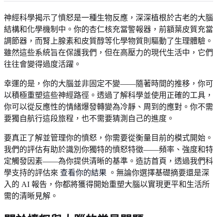
神經科學揭示了憤怒是一種生物反應，深深植根於古老的大腦
結構和化學機制中。你的杏仁核充當警報器，前額葉皮質充當
調節器，而腎上腺素和皮質醇等化學物質則驅動了生理體驗。
雖然這些系統旨在保護我們，但在高壓力的現代生活中，它們
往往會變得過度活躍。
幸運的是，你的大腦並非固定不變——隨著時間的推移，你可
以積極重塑這些神經路徑。透過了解科學並使用正確的工具，
你可以從反應性的情緒爆發轉變為冷靜、周到的應對。你不需
要獨自航行這段旅程，也不需要猜測自己的進度。
要真正了解並管理你的憤怒，你需要從衡量目前的模式開始。
我們的評估有助於識別你獨特的憤怒特徵——頻率、強度和特
定觸發因素——為你提供清晰的基準。造訪首頁，透過我們科
學支持的評估來
查看你的結果
。無論你選擇基礎摘要還是深
入的 AI 報告，你都將獲得開始重塑大腦以實現更平和生活所
需的清晰見解。