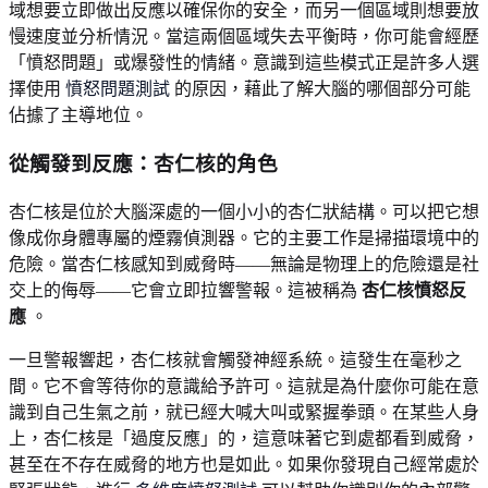
域想要立即做出反應以確保你的安全，而另一個區域則想要放
慢速度並分析情況。當這兩個區域失去平衡時，你可能會經歷
「憤怒問題」或爆發性的情緒。意識到這些模式正是許多人選
擇使用
憤怒問題測試
的原因，藉此了解大腦的哪個部分可能
佔據了主導地位。
從觸發到反應：杏仁核的角色
杏仁核是位於大腦深處的一個小小的杏仁狀結構。可以把它想
像成你身體專屬的煙霧偵測器。它的主要工作是掃描環境中的
危險。當杏仁核感知到威脅時——無論是物理上的危險還是社
交上的侮辱——它會立即拉響警報。這被稱為
杏仁核憤怒反
應
。
一旦警報響起，杏仁核就會觸發神經系統。這發生在毫秒之
間。它不會等待你的意識給予許可。這就是為什麼你可能在意
識到自己生氣之前，就已經大喊大叫或緊握拳頭。在某些人身
上，杏仁核是「過度反應」的，這意味著它到處都看到威脅，
甚至在不存在威脅的地方也是如此。如果你發現自己經常處於