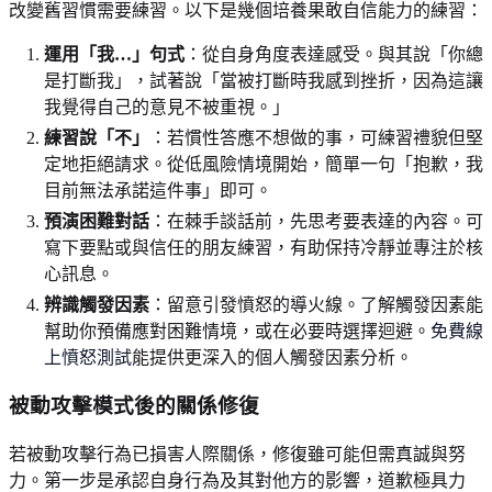
改變舊習慣需要練習。以下是幾個培養果敢自信能力的練習：
運用「我…」句式
：從自身角度表達感受。與其說「你總
是打斷我」，試著說「當被打斷時我感到挫折，因為這讓
我覺得自己的意見不被重視。」
練習說「不」
：若慣性答應不想做的事，可練習禮貌但堅
定地拒絕請求。從低風險情境開始，簡單一句「抱歉，我
目前無法承諾這件事」即可。
預演困難對話
：在棘手談話前，先思考要表達的內容。可
寫下要點或與信任的朋友練習，有助保持冷靜並專注於核
心訊息。
辨識觸發因素
：留意引發憤怒的導火線。了解觸發因素能
幫助你預備應對困難情境，或在必要時選擇迴避。
免費線
上憤怒測試
能提供更深入的個人觸發因素分析。
被動攻擊模式後的關係修復
若被動攻擊行為已損害人際關係，修復雖可能但需真誠與努
力。第一步是承認自身行為及其對他方的影響，道歉極具力