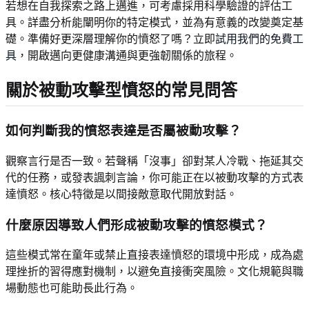
若想在自我探索之路上邁進，可考慮採用科學驗證的評估工
具。詳盡分析能闡明你的特定模式，並為有意義的改變奠定基
礎。準備好更深層理解你的憤怒了嗎？立即
試用我們的免費工
具
，開啟邁向更健康溝通與更強韌關係的旅程。
關於被動攻擊型憤怒的常見問答
如何判斷我的憤怒表達是否屬被動攻擊？
觀察言行是否一致。若聲稱「沒事」卻對某人冷戰、拖延其交
代的任務，或發表諷刺言論，你可能正在以被動攻擊的方式表
達憤怒。核心特徵是以間接敵意取代開放對話。
什麼原因導致人們形成被動攻擊的憤怒模式？
這些模式常在童年或禁止直接表達憤怒的環境中形成，成為處
理挫折的習得應對機制，以避免直接衝突風險。文化規範與職
場動態也可能助長此行為。