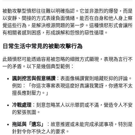
被動攻擊型憤怒往往難以明確指認。它並非激烈的爆發，而是
以安靜、間接的方式表達負面情緒。能否在自身和他人身上察
覺這些行為，是解決根源問題的第一步。這種憤怒形式會讓所
有相關者感到困惑，形成誤解和怨恨的惡性循環。
日常生活中常見的被動攻擊行為
此類憤怒可能透過容易被忽略的細微方式顯現，表現為言行不
一的矛盾。以下是幾個典型範例：
諷刺挖苦與假意稱讚
：表面像稱讚實則暗藏貶抑的評論。
例如：「你這次專案表現這麼好真讓我驚訝，你通常不太
擅長應對壓力。」
冷戰處理
：刻意忽略某人以示懲罰或不滿，營造令人不安
的緊張氛圍。
拖延與「遺忘」
：故意推遲或未能完成承諾事項，特別是
針對令你不快之人的要求。