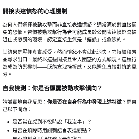
間接表達憤怒的心理機制
為何人們選擇被動攻擊而非直接表達憤怒？通常源於對直接衝
突的恐懼。習慣被動攻擊行為者可能成長於公開表達憤怒會被
阻止或懲罰的環境，認定直接生氣是「錯誤」或危險的。
其結果是壓抑真實感受。然而憤怒不會就此消失，它持續積累
並尋求出口，最終以這些間接且令人困惑的方式顯現。這種行
為成為防禦機制——既能宣洩挫折感，又能避免直接對抗的風
險。
自我檢測：你是否顯露被動攻擊傾向？
請誠實地自我反思：
你是否在自身行為中發現上述特徵
？問自
己以下問題：
是否常在感到不悅時說「我沒事」？
是否在煩躁時用諷刺語言表達觀點？