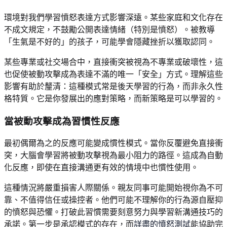
環境對我們學習憤怒表達方式影響深遠。某些家庭和文化存在
不成文規定，不鼓勵公開表達情緒（特別是憤怒）。被教導
「生氣是不好的」的孩子，可能學會隱藏挫折以獲取認同。
某些專業或社交場合中，直接衝突被視為不專業或破壞性，這
也促使被動攻擊成為表達不滿的唯一「安全」方式。理解這些
影響有助於釐清：這種模式常是後天學習的行為，而非永久性
格特質。它是你發展出的應對策略，而新策略是可以學習的。
當被動攻擊成為習慣性反應
最初偶爾為之的反應可能變成慣性模式。當你反覆避免直接衝
突，大腦會學習將被動攻擊視為最小阻力的路徑。這成為自動
化反應，即使在直接溝通更有效的情境中也慣性使用。
這種情況將嚴重損害人際關係。親友同事可能開始視你為不可
靠、不值得信任或操控者。他們可能不理解你的行為源自壓抑
的憤怒與恐懼。打破此習慣需要刻意努力與學習新溝通技巧的
承諾。第一步是承認模式的存在，而
詳盡的憤怒測試
能協助完