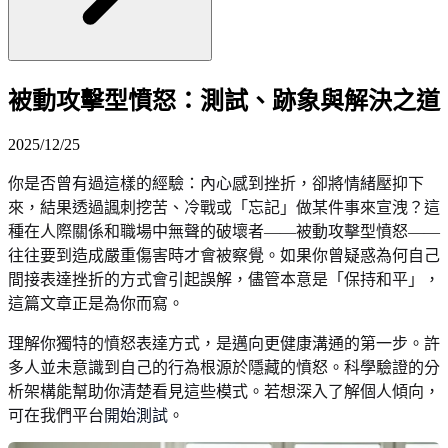
被動攻擊型憤怒：測試、跡象與解決之道
2025/12/25
你是否曾有過這樣的經驗：內心感到挫折，卻將情緒壓抑下
來，結果透過諷刺挖苦、冷戰或「忘記」做某件事來宣洩？這
種在人際關係和職場中無聲的破壞者——被動攻擊型憤怒——
往往要到造成嚴重傷害時才會被察覺。如果你曾疑惑為何自己
間接表達挫折的方式會引起誤解，儘管本意是「保持和平」，
這篇文章正是為你而寫。
理解你獨特的憤怒表達方式，是邁向更健康溝通的第一步。許
多人並未意識到自己的行為根源於隱藏的憤怒。科學驗證的分
析架構能幫助你清楚看見這些模式。若想深入了解個人傾向，
可在我們平台
開始測試
。