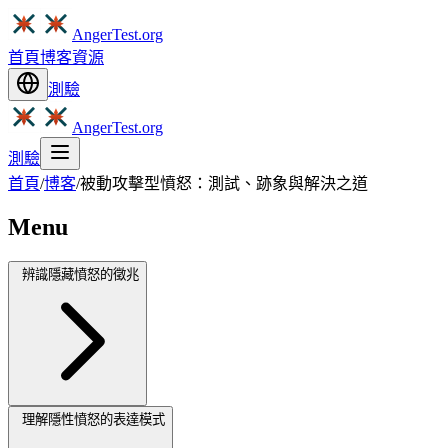
AngerTest.org
首頁
博客
資源
測驗
AngerTest.org
測驗
首頁
/
博客
/
被動攻擊型憤怒：測試、跡象與解決之道
Menu
辨識隱藏憤怒的徵兆
理解隱性憤怒的表達模式