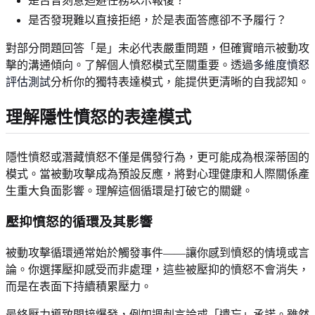
是否曾刻意迴避任務以示報復？
是否發現難以直接拒絕，於是表面答應卻不予履行？
對部分問題回答「是」未必代表嚴重問題，但確實暗示被動攻
擊的溝通傾向。了解個人憤怒模式至關重要。透過
多維度憤怒
評估測試
分析你的獨特表達模式，能提供更清晰的自我認知。
理解隱性憤怒的表達模式
隱性憤怒或潛藏憤怒不僅是偶發行為，更可能成為根深蒂固的
模式。當被動攻擊成為預設反應，將對心理健康和人際關係產
生重大負面影響。理解這個循環是打破它的關鍵。
壓抑憤怒的循環及其影響
被動攻擊循環通常始於觸發事件——讓你感到憤怒的情境或言
論。你選擇壓抑感受而非處理，這些被壓抑的憤怒不會消失，
而是在表面下持續積累壓力。
最終壓力導致間接爆發，例如諷刺言論或「遺忘」承諾。雖然