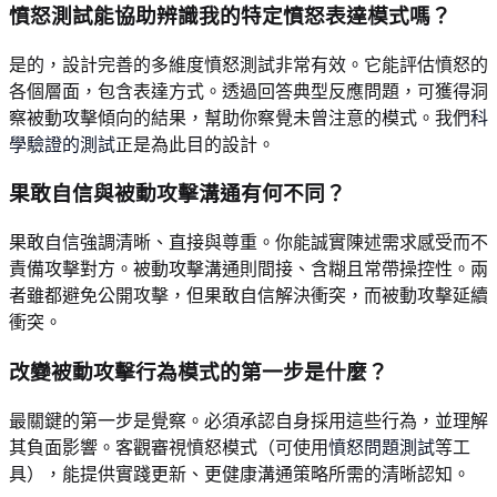
憤怒測試能協助辨識我的特定憤怒表達模式嗎？
是的，設計完善的多維度憤怒測試非常有效。它能評估憤怒的
各個層面，包含表達方式。透過回答典型反應問題，可獲得洞
察被動攻擊傾向的結果，幫助你察覺未曾注意的模式。我們
科
學驗證的測試
正是為此目的設計。
果敢自信與被動攻擊溝通有何不同？
果敢自信強調清晰、直接與尊重。你能誠實陳述需求感受而不
責備攻擊對方。被動攻擊溝通則間接、含糊且常帶操控性。兩
者雖都避免公開攻擊，但果敢自信解決衝突，而被動攻擊延續
衝突。
改變被動攻擊行為模式的第一步是什麼？
最關鍵的第一步是覺察。必須承認自身採用這些行為，並理解
其負面影響。客觀審視憤怒模式（可使用
憤怒問題測試
等工
具），能提供實踐更新、更健康溝通策略所需的清晰認知。