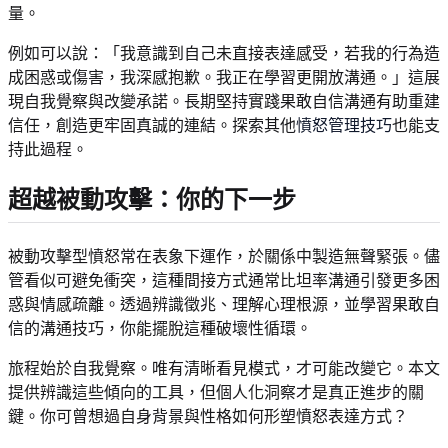
量。
例如可以說：「我意識到自己未直接表達感受，若我的行為造
成困惑或傷害，我深感抱歉。我正在學習更開放溝通。」這展
現自我覺察與改變承諾。長期堅持實踐果敢自信溝通有助重建
信任，創造更牢固真誠的連結。探索其他
憤怒管理技巧
也能支
持此過程。
超越被動攻擊：你的下一步
被動攻擊型憤怒常在表象下運作，於關係中製造無聲緊張。儘
管看似可避免衝突，這種間接方式通常比坦率溝通引發更多困
惑與情感疏離。透過辨識徵兆、理解心理根源，並學習果敢自
信的溝通技巧，你能擺脫這種破壞性循環。
旅程始於自我覺察。唯有清晰看見模式，才可能改變它。本文
提供辨識這些傾向的工具，但個人化洞察才是真正進步的關
鍵。你可曾想過自身背景與性格如何形塑憤怒表達方式？