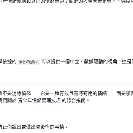
少年情緒波動和真正的憤怒問題？關鍵的考量因素是頻率、強度
學依據的
可以提供一個中立、數據驅動的視角。這是
憤怒評估測試
標不是消除憤怒——它是一種有效且有時有用的情緒——而是學
我們關於
青少年憤怒管理技巧
的綜合指南。
防止你說出或做出會後悔的事情。