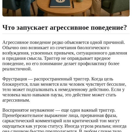
Что запускает агрессивное поведение?
Агрессивное поведение редко объясняется одной причиной.
Обычно оно возникает из сочетания биологического
возбуждения, усвоенных привычек, ситуационного давления
и придания смысла. Триггер не оправдывает вредное
поведение, но его понимание делает профилактику более
реалистичной.
Фрустрация — распространенный триггер. Когда цель
блокируется, план меняется или человек чувствует бессилие,
тело может подталкивать к немедленному действию. Если у
человека мало навыков паузы, это действие может стать
агрессивным.
Воспринятое неуважение — еще один важный триггер.
Пренебрежительное выражение лица, прерванная фраза,
саркастический комментарий или критический тон могут
ощущаться как угроза статусу. Иногда угроза реальна; иногда
она слишком быстро предполагается. В любом случае тело