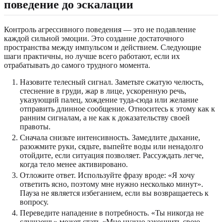
поведение до эскалации
Контроль агрессивного поведения — это не подавление
каждой сильной эмоции. Это создание достаточного
пространства между импульсом и действием. Следующие
шаги практичны, но лучше всего работают, если их
отрабатывать до самого трудного момента.
Назовите телесный сигнал. Заметьте сжатую челюсть,
стеснение в груди, жар в лице, ускоренную речь,
указующий палец, хождение туда-сюда или желание
отправить длинное сообщение. Относитесь к этому как к
ранним сигналам, а не как к доказательству своей
правоты.
Сначала снизьте интенсивность. Замедлите дыхание,
разожмите руки, сядьте, выпейте воды или ненадолго
отойдите, если ситуация позволяет. Рассуждать легче,
когда тело менее активировано.
Отложите ответ. Используйте фразу вроде: «Я хочу
ответить ясно, поэтому мне нужно несколько минут».
Пауза не является избеганием, если вы возвращаетесь к
вопросу.
Переведите нападение в потребность. «Ты никогда не
слушаешь» может стать «Мне нужно закончить свою