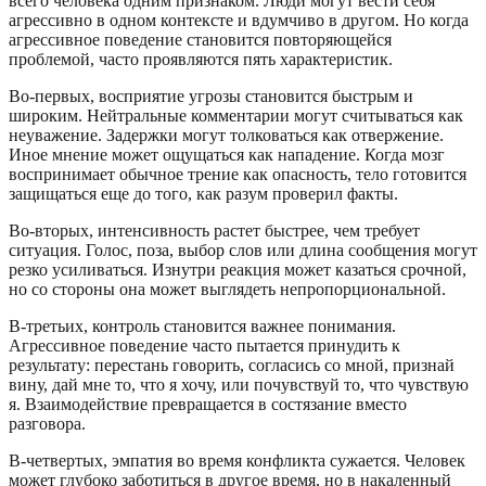
всего человека одним признаком. Люди могут вести себя
агрессивно в одном контексте и вдумчиво в другом. Но когда
агрессивное поведение становится повторяющейся
проблемой, часто проявляются пять характеристик.
Во-первых, восприятие угрозы становится быстрым и
широким. Нейтральные комментарии могут считываться как
неуважение. Задержки могут толковаться как отвержение.
Иное мнение может ощущаться как нападение. Когда мозг
воспринимает обычное трение как опасность, тело готовится
защищаться еще до того, как разум проверил факты.
Во-вторых, интенсивность растет быстрее, чем требует
ситуация. Голос, поза, выбор слов или длина сообщения могут
резко усиливаться. Изнутри реакция может казаться срочной,
но со стороны она может выглядеть непропорциональной.
В-третьих, контроль становится важнее понимания.
Агрессивное поведение часто пытается принудить к
результату: перестань говорить, согласись со мной, признай
вину, дай мне то, что я хочу, или почувствуй то, что чувствую
я. Взаимодействие превращается в состязание вместо
разговора.
В-четвертых, эмпатия во время конфликта сужается. Человек
может глубоко заботиться в другое время, но в накаленный