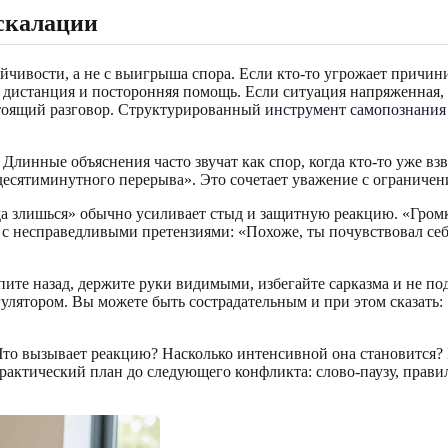
эскалации
чивости, а не с выигрыша спора. Если кто-то угрожает причинит
истанция и посторонняя помощь. Если ситуация напряженная, н
стоящий разговор. Структурированный
инструмент самопознания
линные объяснения часто звучат как спор, когда кто-то уже взво
есятиминутного перерыва». Это сочетает уважение с ограничен
гда злишься» обычно усиливает стыд и защитную реакцию. «Гро
сь с несправедливыми претензиями: «Похоже, ты почувствовал се
ите назад, держите руки видимыми, избегайте сарказма и не по
улятором. Вы можете быть сострадательным и при этом сказать:
. Что вызывает реакцию? Насколько интенсивной она становится
практический план до следующего конфликта: слово-паузу, прави