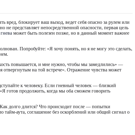
ь вред, блокирует ваш выход, ведет себя опасно за рулем или
о не представляет непосредственной опасности, первая цель
 гнева
может быть полезен позже, но в данный момент важнее
лнован. Попробуйте: «Я хочу понять, но я не могу это сделать,
ием.
мкость повышается, и мне нужно, чтобы мы замедлились» —
бя отвергнутым на той встрече». Отражение чувства может
дступайте к человеку. Если гневный человек — близкий
 «Я готов продолжить, когда мы оба сможем говорить
? Как долго длится? Что происходит после — попытки
ло тайм-аута, соглашение без оскорблений или общий сигнал о