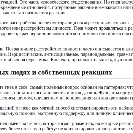
туацией. Это часть человеческого существования. Но гнев засл
поврежденные отношения, потерянные рабочие возможности или
, как только начинается реакция.
го расстройства после повторяющихся агрессивных вспышек. Д
евогой или расстройством личности. Гнев может проявляться в р
доровью, врач первичной медицинской помощи или кризисная с
е. Пограничное расстройство личности часто описывается в кл
ояние. Нарциссические, антисоциальные, параноидальные, травма
ак и обычная перегрузка. Контекст, продолжительность, функция
ых людях и собственных реакциях
е гнев в себе, самый полезный вопрос основан на паттернах: чт
слова, попытки восстановления и последствия. Журнал за одну н
авлением, шумом, ощущением игнорирования или конкретными г
шлений о гневе
как мягкий способ систематизировать эти наблю
иональную помощь, экстренную поддержку или полную клиническ
в имеет паттерны, которые я могу заметить, на которые реагир
еву более полезную работу: не контролировать пространство, а 