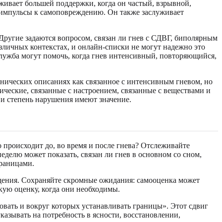
уживает большей поддержки, когда он частый, взрывной,
 импульсы к самоповреждению. Он также заслуживает
ругие задаются вопросом, связан ли гнев с СДВГ, биполярным
азличных контекстах, и онлайн-списки не могут надежно это
лужба могут помочь, когда гнев интенсивный, повторяющийся,
инических описаниях как связанное с интенсивным гневом, но
тические, связанные с настроением, связанные с веществами и
 и степень нарушения имеют значение.
о происходит до, во время и после гнева? Отслеживайте
еделю может показать, связан ли гнев в основном со сном,
раницами.
дения. Сохраняйте скромные ожидания: самооценка может
ую оценку, когда они необходимы.
овать и вокруг которых устанавливать границы». Этот сдвиг
указывать на потребность в ясности, восстановлении,