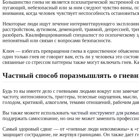
Большинство гнева не является психиатрической экстренной си
пугающий, небезопасный или за ним следуют чувство вины, 
внимания, когда человек чувствует неспособность остановиться
Некоторые люди ищут лечение интермиттирующего эксплозивно
расстройством, аутизмом, деменцией, травмой, депрессией, тр
разобрать. Квалифицированный специалист по психическому з
непонятный или связан с вопросами безопасности.
Ключ — избегать превращения гнева в единственное объяснени
один только гнев не говорит вам, есть ли у человека это сост
связанные со стрессом паттерны также могут включать гнев. К
Частный способ поразмышлять о гневн
Будь то вы имеете дело с гневными людьми вокруг или замечает
частоту, интенсивность, триггеры, телесные ощущения, мысли, 
голодом, критикой, алкоголем, темами отношений, рабочим д
Вы также можете использовать
частный инструмент для размы
поддержать самосознание, но она не может заменить професс
Самый здоровый сдвиг — от «гневные люди невозможны» к «гне
защищает сострадание, не жертвуя границами. Он также дает гн