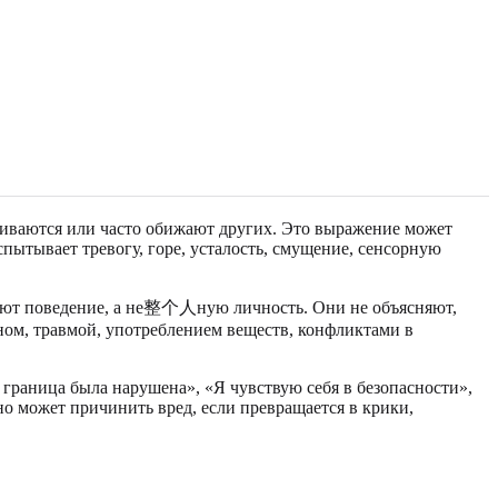
аиваются или часто обижают других. Это выражение может
ытывает тревогу, горе, усталость, смущение, сенсорную
вают поведение, а не整个人ную личность. Они не объясняют,
 сном, травмой, употреблением веществ, конфликтами в
граница была нарушена», «Я чувствую себя в безопасности»,
о может причинить вред, если превращается в крики,