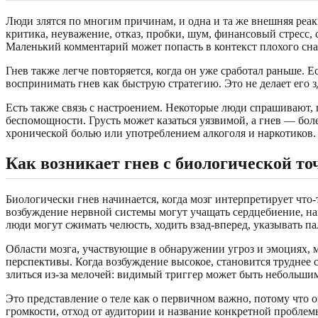
Люди злятся по многим причинам, и одна и та же внешняя реа
критика, неуважение, отказ, пробки, шум, финансовый стресс
Маленький комментарий может попасть в контекст плохого сна,
Гнев также легче повторяется, когда он уже сработал раньше. 
воспринимать гнев как быструю стратегию. Это не делает его 
Есть также связь с настроением. Некоторые люди спрашивают, п
беспомощности. Грусть может казаться уязвимой, а гнев — бол
хронической болью или употреблением алкоголя и наркотиков.
Как возникает гнев с биологической то
Биологически гнев начинается, когда мозг интерпретирует что-
возбуждение нервной системы могут учащать сердцебиение, нап
люди могут сжимать челюсть, ходить взад-вперед, указывать па
Области мозга, участвующие в обнаружении угроз и эмоциях, 
перспективы. Когда возбуждение высокое, становится труднее с
злиться из-за мелочей: видимый триггер может быть небольшим
Это представление о теле как о первичном важно, потому что о
громкости, отход от аудитории и название конкретной пробле