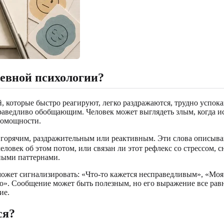
невной психологии?
 которые быстро реагируют, легко раздражаются, трудно успок
аведливо обобщающим. Человек может выглядеть злым, когда исп
помощности.
м, горячим, раздражительным или реактивным. Эти слова описы
человек об этом потом, или связан ли этот рефлекс со стрессом,
ными паттернами.
может сигнализировать: «Что-то кажется несправедливым», «Моя 
о». Сообщение может быть полезным, но его выражение все равн
ие.
ся?