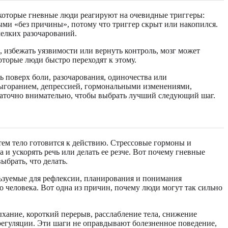
екоторые гневные люди реагируют на очевидные триггеры:
ыми «без причины», потому что триггер скрыт или накопился.
мелких разочарований.
, избежать уязвимости или вернуть контроль, мозг может
оторые люди быстро переходят к этому.
ть поверх боли, разочарования, одиночества или
 выгоранием, депрессией, гормональными изменениями,
статочно внимательно, чтобы выбрать лучший следующий шаг.
атем тело готовится к действию. Стрессовые гормоны и
и ускорять речь или делать ее резче. Вот почему гневные
ыбрать, что делать.
льзуемые для рефлексии, планирования и понимания
о человека. Вот одна из причин, почему люди могут так сильно
ыхание, короткий перерыв, расслабление тела, снижение
регуляции. Эти шаги не оправдывают болезненное поведение,