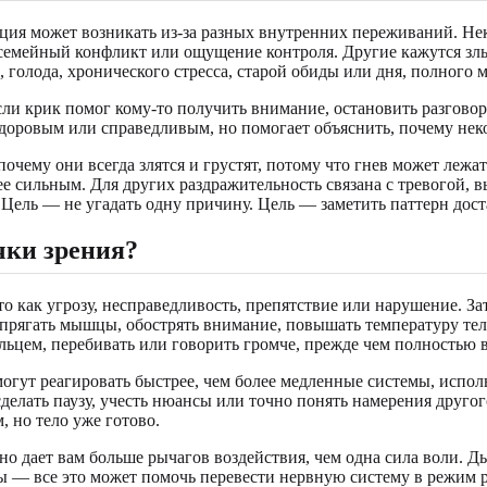
кция может возникать из-за разных внутренних переживаний. Н
, семейный конфликт или ощущение контроля. Другие кажутся зл
 голода, хронического стресса, старой обиды или дня, полного 
Если крик помог кому-то получить внимание, остановить разговор
здоровым или справедливым, но помогает объяснить, почему нек
очему они всегда злятся и грустят, потому что гнев может лежа
ее сильным. Для других раздражительность связана с тревогой,
 Цель — не угадать одну причину. Цель — заметить паттерн до
чки зрения?
то как угрозу, несправедливость, препятствие или нарушение. З
рягать мышцы, обострять внимание, повышать температуру тела 
льцем, перебивать или говорить громче, прежде чем полностью в
могут реагировать быстрее, чем более медленные системы, испо
делать паузу, учесть нюансы или точно понять намерения другог
, но тело уже готово.
но дает вам больше рычагов воздействия, чем одна сила воли. Д
мы — все это может помочь перевести нервную систему в режим 