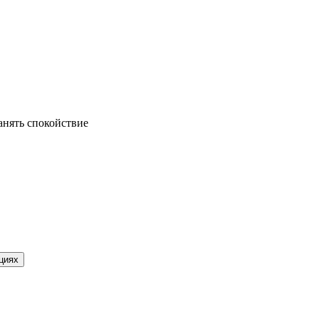
анять спокойствие
циях