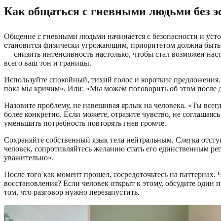
Как общаться с гневными людьми без 
Общение с гневными людьми начинается с безопасности и устой
становится физически угрожающим, приоритетом должна быть д
— снизить интенсивность настолько, чтобы стал возможен на
всего ваш тон и границы.
Используйте спокойный, тихий голос и короткие предложения. Д
пока мы кричим». Или: «Мы можем поговорить об этом после д
Назовите проблему, не навешивая ярлык на человека. «Ты все
более конкретно. Если можете, отразите чувство, не соглашая
уменьшить потребность повторять гнев громче.
Сохраняйте собственный язык тела нейтральным. Слегка отступ
человек, сопротивляйтесь желанию стать его единственным рег
уважительно».
После того как момент прошел, сосредоточьтесь на паттернах
восстановления? Если человек открыт к этому, обсудите один 
том, что разговор нужно перезапустить.