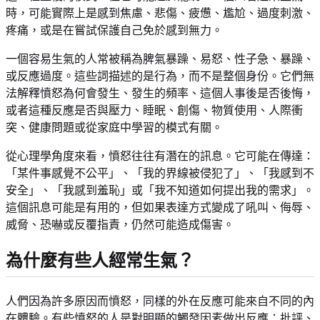
時，可能實際上是感到焦慮、悲傷、疲憊、尷尬、過度刺激、
疼痛，或是在嘗試保護自己免於感到無力。
一個容易生氣的人常被稱為脾氣暴躁、易怒、性子急、暴躁、
或反應過度。這些詞描述的是行為，而不是整個身份。它們無
法解釋憤怒為何會發生、發生的頻率、這個人事後是否後悔，
或者這種反應是否與壓力、睡眠、創傷、物質使用、人際衝
突、健康問題或從家庭中學習的模式有關。
從心理學角度來看，憤怒往往有潛在的訊息。它可能在傳達：
「某件事感覺不公平」、「我的界線被侵犯了」、「我感到不
安全」、「我感到羞恥」或「我不知道如何提出我的需求」。
這個訊息可能是有用的，但如果表達方式變成了吼叫、侮辱、
威脅、恐嚇或反覆指責，仍然可能造成傷害。
為什麼有些人經常生氣？
人們因為許多原因而憤怒，同樣的外在反應可能來自不同的內
在體驗。有些憤怒的人是對明顯的觸發因素做出反應：批評、