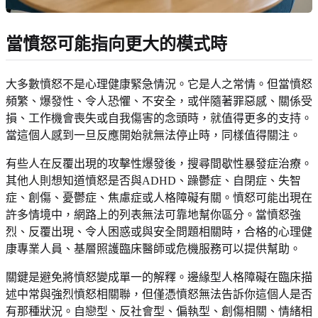
當憤怒可能指向更大的模式時
大多數憤怒不是心理健康緊急情況。它是人之常情。但當憤怒
頻繁、爆發性、令人恐懼、不安全，或伴隨著罪惡感、關係受
損、工作機會喪失或自我傷害的念頭時，就值得更多的支持。
當這個人感到一旦反應開始就無法停止時，同樣值得關注。
有些人在反覆出現的攻擊性爆發後，搜尋間歇性暴發症治療。
其他人則想知道憤怒是否與ADHD、躁鬱症、自閉症、失智
症、創傷、憂鬱症、焦慮症或人格障礙有關。憤怒可能出現在
許多情境中，網路上的列表無法可靠地幫你區分。當憤怒強
烈、反覆出現、令人困惑或與安全問題相關時，合格的心理健
康專業人員、基層照護臨床醫師或危機服務可以提供幫助。
關鍵是避免將憤怒變成單一的解釋。邊緣型人格障礙在臨床描
述中常與強烈憤怒相關聯，但僅憑憤怒無法告訴你這個人是否
有那種狀況。自戀型、反社會型、偏執型、創傷相關、情緒相