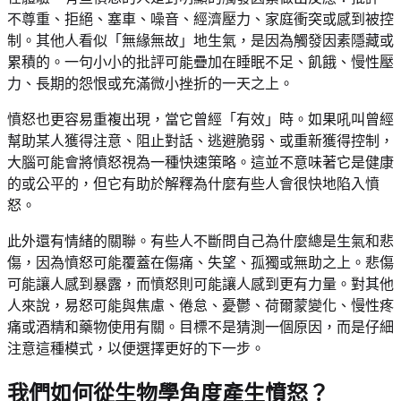
不尊重、拒絕、塞車、噪音、經濟壓力、家庭衝突或感到被控
制。其他人看似「無緣無故」地生氣，是因為觸發因素隱藏或
累積的。一句小小的批評可能疊加在睡眠不足、飢餓、慢性壓
力、長期的怨恨或充滿微小挫折的一天之上。
憤怒也更容易重複出現，當它曾經「有效」時。如果吼叫曾經
幫助某人獲得注意、阻止對話、逃避脆弱、或重新獲得控制，
大腦可能會將憤怒視為一種快速策略。這並不意味著它是健康
的或公平的，但它有助於解釋為什麼有些人會很快地陷入憤
怒。
此外還有情緒的關聯。有些人不斷問自己為什麼總是生氣和悲
傷，因為憤怒可能覆蓋在傷痛、失望、孤獨或無助之上。悲傷
可能讓人感到暴露，而憤怒則可能讓人感到更有力量。對其他
人來說，易怒可能與焦慮、倦怠、憂鬱、荷爾蒙變化、慢性疼
痛或酒精和藥物使用有關。目標不是猜測一個原因，而是仔細
注意這種模式，以便選擇更好的下一步。
我們如何從生物學角度產生憤怒？