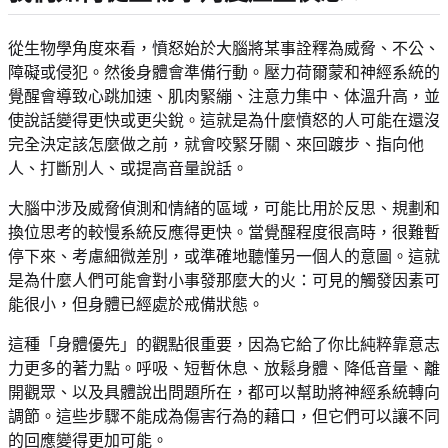
從生物學角度來看，憤怒始於大腦將某事詮釋為威脅、不公、
障礙或侵犯。然後身體會準備行動。壓力荷爾蒙和神經系統的
覺醒會導致心跳加速、肌肉緊繃、注意力集中、体溫升高，並
使說話變得更快或更尖銳。這就是為什麼憤怒的人可能在還沒
完全決定該怎麼做之前，就會咬緊牙關、來回踱步、指向他
人、打斷別人、或提高音量說話。
大腦中涉及威脅偵測和情緒的區域，可能比用於反思、規劃和
換位思考的較慢系統反應得更快。當覺醒程度很高時，很難暫
停下來、考慮細微差別，或準確地聽懂另一個人的意圖。這就
是為什麼人們可能會對小事發那麼大的火：可見的觸發因素可
能很小，但身體已經處於戒備狀態。
這種「身體優先」的觀點很重要，因為它給了你比純粹靠意志
力更多的著力點。呼吸、短暫休息、放鬆身體、降低音量、離
開觀眾、以及具體說出問題所在，都可以幫助將神經系統轉向
調節。這些步驟不能成為傷害行為的藉口，但它們可以讓不同
的回應變得更加可能。