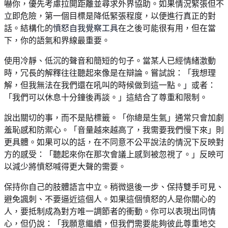
嚇你，優先考慮拉開距離並尋求外界協助。如果情況緊張但不
立即危險，第一個目標是降低緊張程度，以便進行真正的對
話。結構化的
憤怒自我覺察工具
在之後可能很有用，但在當
下，你的語氣和界線最重要。
使用冷靜、低沉的聲音和簡短的句子。當某人已經情緒激動
時，冗長的解釋往往聽起來像是在辯論。嘗試說：「我想理
解，但我無法在我們還在吼叫的時候做到這一點。」或者：
「我們可以休息十分鐘後再談。」這結合了尊重和限制。
說出關切的事，而不是貼標籤。「你總是生氣」通常只會加劇
羞恥感和防禦心。「音量越來越高了，我需要我們慢下來」則
更具體。如果可以的話，在不同意不公平說法的情況下反映對
方的感受：「聽起來你在那次會議上感到被忽視了。」反映可
以減少將憤怒喊得更大聲的需要。
保持你自己的肢體語言中立。稍微退後一步、保持雙手可見、
避免諷刺、不要逼近這個人。如果這個憤怒的人是你關心的
人，要抵制成為對方唯一調節者的衝動。你可以表現出同情
心，但仍說：「我願意繼續，但我們需要能夠彼此尊重地交