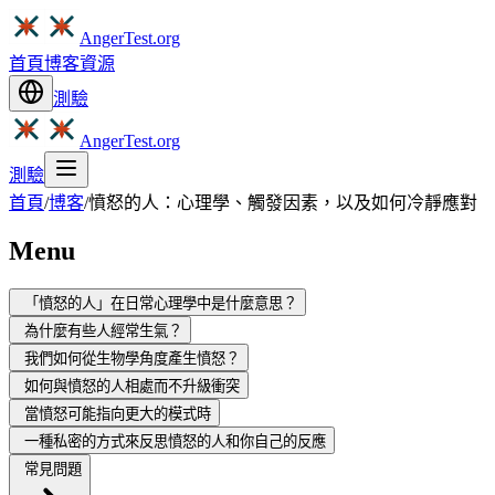
AngerTest.org
首頁
博客
資源
測驗
AngerTest.org
測驗
首頁
/
博客
/
憤怒的人：心理學、觸發因素，以及如何冷靜應對
Menu
「憤怒的人」在日常心理學中是什麼意思？
為什麼有些人經常生氣？
我們如何從生物學角度產生憤怒？
如何與憤怒的人相處而不升級衝突
當憤怒可能指向更大的模式時
一種私密的方式來反思憤怒的人和你自己的反應
常見問題