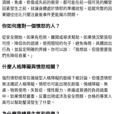
酒精、焦慮、悲傷或先前的衝突，都可能在前一個可見的觸發
因素發生之前，就讓身體處於憤怒的準備狀態。追蹤完整的因
果鏈往往比只關注最後事件更能揭示問題。
你如何應對一個憤怒的人？
從安全開始。如果有危險，離開或尋求幫助。如果情況緊張但
可控，降低你的語速，使用簡短的句子，避免侮辱，具體說出
行為，並設定明確的界線。你可以說：「我想談，但我需要我
們先降低音量。」
什麼人格障礙與憤怒相關？
強烈憤怒經常在邊緣型人格障礙的脈絡下被討論，但僅憑憤怒
無法確認人格障礙。憤怒也可能出現在創傷、情緒障礙、焦
慮、物質使用、失智症、慢性壓力、疼痛或普通的負荷過重
中。如果憤怒嚴重、反覆出現或涉及安全問題，合格的專業人
員可以幫助釐清發生了什麼。
為什麼我總是生氣和悲傷？