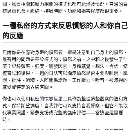
關、物質相關和壓力相關的模式也都可能涉及憤怒。普通的負
荷過重也會。脈絡、持續時間、功能和損害程度都很重要。
一種私密的方式來反思憤怒的人和你自己
的反應
無論你是在應對身邊的憤怒者，還是注意到自己身上的憤怒，
最有用的問題是基於模式的：憤怒之前、之中和之後發生了什
麼？記錄頻率、強度、觸發因素、身體感覺、想法、言語、修
復嘗試和後果。一週的日誌可以顯示憤怒是否主要與睡眠、飢
餓、批評、酒精、人際關係話題、工作壓力、噪音、被忽視的
感受或特定的界線有關。
你也可以使用
私密的憤怒反思工具
作為整理這些觀察的溫和方
式。保持期望適度：自我評估可以支持自我覺察，但它不能取
代專業照護、緊急支援或完整的臨床評估——當這些是需要
時。