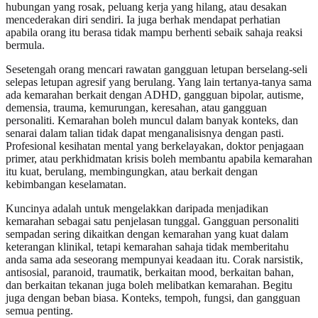
hubungan yang rosak, peluang kerja yang hilang, atau desakan
mencederakan diri sendiri. Ia juga berhak mendapat perhatian
apabila orang itu berasa tidak mampu berhenti sebaik sahaja reaksi
bermula.
Sesetengah orang mencari rawatan gangguan letupan berselang-seli
selepas letupan agresif yang berulang. Yang lain tertanya-tanya sama
ada kemarahan berkait dengan ADHD, gangguan bipolar, autisme,
demensia, trauma, kemurungan, keresahan, atau gangguan
personaliti. Kemarahan boleh muncul dalam banyak konteks, dan
senarai dalam talian tidak dapat menganalisisnya dengan pasti.
Profesional kesihatan mental yang berkelayakan, doktor penjagaan
primer, atau perkhidmatan krisis boleh membantu apabila kemarahan
itu kuat, berulang, membingungkan, atau berkait dengan
kebimbangan keselamatan.
Kuncinya adalah untuk mengelakkan daripada menjadikan
kemarahan sebagai satu penjelasan tunggal. Gangguan personaliti
sempadan sering dikaitkan dengan kemarahan yang kuat dalam
keterangan klinikal, tetapi kemarahan sahaja tidak memberitahu
anda sama ada seseorang mempunyai keadaan itu. Corak narsistik,
antisosial, paranoid, traumatik, berkaitan mood, berkaitan bahan,
dan berkaitan tekanan juga boleh melibatkan kemarahan. Begitu
juga dengan beban biasa. Konteks, tempoh, fungsi, dan gangguan
semua penting.