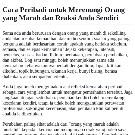
Cara Peribadi untuk Merenungi Orang
yang Marah dan Reaksi Anda Sendiri
Sama ada anda berurusan dengan orang yang marah di sekeliling
anda atau melihat kemarahan dalam diri sendiri, soalan yang paling
berguna adalah berdasarkan corak: apakah yang berlaku sebelum,
semasa, dan selepas kemarahan? Jejaki kekerapan, intensiti,
pencetus, sensasi badan, fikiran, perkataan, percubaan pembaikan,
dan akibat. Log satu minggu boleh menunjukkan sama ada
kemarahan kebanyakannya berkait dengan tidur, lapar, kritikan,
alkohol, topik hubungan, tekanan kerja, bunyi bising, berasa
diabaikan, atau sempadan tertentu.
Anda juga boleh menggunakan
alat refleksi kemarahan peribadi
sebagai cara yang lembut untuk mengatur pemerhatian tersebut. Jaga
jangkaan dengan sederhana: penilaian kendiri boleh menyokong
kesedaran kendiri, tetapi ia tidak boleh menggantikan perawatan
profesional, sokongan kecemasan, atau penilaian klinikal penuh
apabila ia diperlukan.
Perubahan paling sihat adalah dari "orang yang marah adalah
mustahil" kepada "kemarahan mempunyai corak yang boleh saya
perhatikan, respon, dan tetapkan had di sekitarnya." Perubahan itu