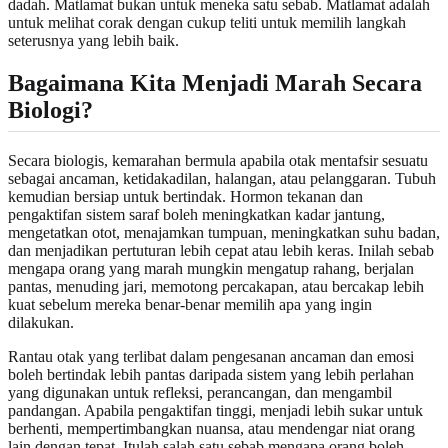
dadah. Matlamat bukan untuk meneka satu sebab. Matlamat adalah
untuk melihat corak dengan cukup teliti untuk memilih langkah
seterusnya yang lebih baik.
Bagaimana Kita Menjadi Marah Secara
Biologi?
Secara biologis, kemarahan bermula apabila otak mentafsir sesuatu
sebagai ancaman, ketidakadilan, halangan, atau pelanggaran. Tubuh
kemudian bersiap untuk bertindak. Hormon tekanan dan
pengaktifan sistem saraf boleh meningkatkan kadar jantung,
mengetatkan otot, menajamkan tumpuan, meningkatkan suhu badan,
dan menjadikan pertuturan lebih cepat atau lebih keras. Inilah sebab
mengapa orang yang marah mungkin mengatup rahang, berjalan
pantas, menuding jari, memotong percakapan, atau bercakap lebih
kuat sebelum mereka benar-benar memilih apa yang ingin
dilakukan.
Rantau otak yang terlibat dalam pengesanan ancaman dan emosi
boleh bertindak lebih pantas daripada sistem yang lebih perlahan
yang digunakan untuk refleksi, perancangan, dan mengambil
pandangan. Apabila pengaktifan tinggi, menjadi lebih sukar untuk
berhenti, mempertimbangkan nuansa, atau mendengar niat orang
lain dengan tepat. Itulah salah satu sebab mengapa orang boleh