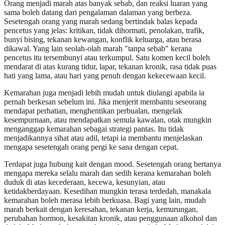
Orang menjadi marah atas banyak sebab, dan reaksi luaran yang
sama boleh datang dari pengalaman dalaman yang berbeza.
Sesetengah orang yang marah sedang bertindak balas kepada
pencetus yang jelas: kritikan, tidak dihormati, penolakan, trafik,
bunyi bising, tekanan kewangan, konflik keluarga, atau berasa
dikawal. Yang lain seolah-olah marah "tanpa sebab" kerana
pencetus itu tersembunyi atau terkumpul. Satu komen kecil boleh
mendarat di atas kurang tidur, lapar, tekanan kronik, rasa tidak puas
hati yang lama, atau hari yang penuh dengan kekecewaan kecil.
Kemarahan juga menjadi lebih mudah untuk diulangi apabila ia
pernah berkesan sebelum ini. Jika menjerit membantu seseorang
mendapat perhatian, menghentikan perbualan, mengelak
kesempurnaan, atau mendapatkan semula kawalan, otak mungkin
menganggap kemarahan sebagai strategi pantas. Itu tidak
menjadikannya sihat atau adil, tetapi ia membantu menjelaskan
mengapa sesetengah orang pergi ke sana dengan cepat.
Terdapat juga hubung kait dengan mood. Sesetengah orang bertanya
mengapa mereka selalu marah dan sedih kerana kemarahan boleh
duduk di atas kecederaan, kecewa, kesunyian, atau
ketidakberdayaan. Kesedihan mungkin terasa terdedah, manakala
kemarahan boleh merasa lebih berkuasa. Bagi yang lain, mudah
marah berkait dengan keresahan, tekanan kerja, kemurungan,
perubahan hormon, kesakitan kronik, atau penggunaan alkohol dan